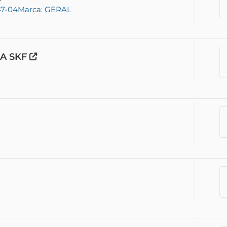
47-04
Marca: GERAL
A SKF