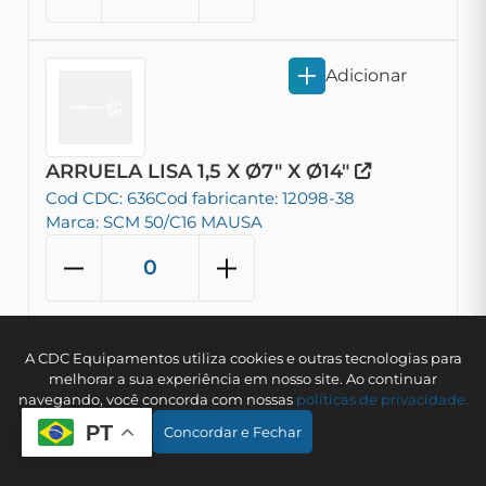
Adicionar
ARRUELA LISA 1,5 X Ø7" X Ø14"
Cod CDC: 636
Cod fabricante: 12098-38
Marca: SCM 50/C16 MAUSA
Adicionar
A CDC Equipamentos utiliza cookies e outras tecnologias para
melhorar a sua experiência em nosso site. Ao continuar
navegando, você concorda com nossas
polí­ticas de privacidade.
PT
Concordar e Fechar
ARRUELA LISA 10mm
Cod CDC: 693
Cod fabricante: 12099-54