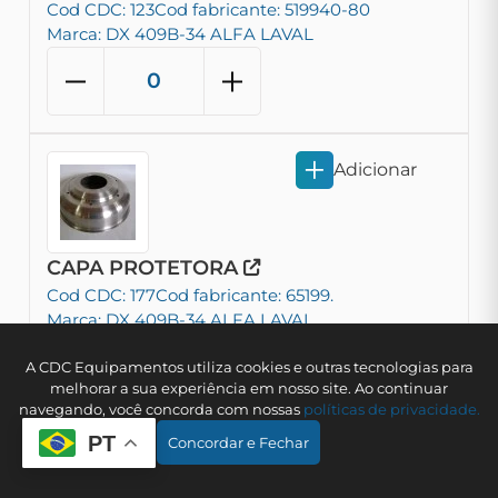
Cod CDC: 123
Cod fabricante: 519940-80
Marca: DX 409B-34 ALFA LAVAL
Adicionar
CAPA PROTETORA
Cod CDC: 177
Cod fabricante: 65199.
Marca: DX 409B-34 ALFA LAVAL
A CDC Equipamentos utiliza cookies e outras tecnologias para
melhorar a sua experiência em nosso site. Ao continuar
navegando, você concorda com nossas
polí­ticas de privacidade.
PT
Concordar e Fechar
Adicionar