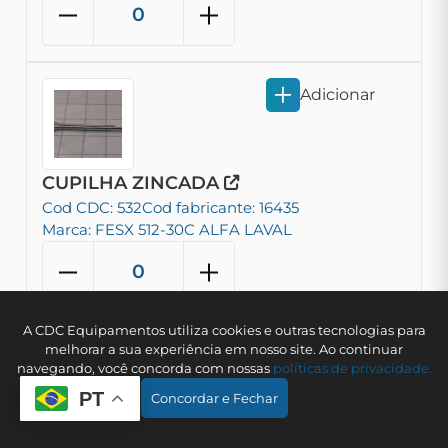
Adicionar
CUPILHA ZINCADA
Cod CDC: 532
Cod fabricante: 16435
Marca: FESX 512-30C ALFA LAVAL
A CDC Equipamentos utiliza cookies e outras tecnologias para
melhorar a sua experiência em nosso site. Ao continuar
Adicionar
navegando, você concorda com nossas
polí­ticas de privacidade.
PT
Concordar e Fechar
CURVA DE SAIDA