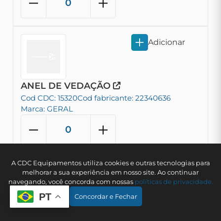
Adicionar
ANEL DE VEDAÇÃO
Cod CDC: 15320
Cod fabricante: 22340636
Marca: GERAL
A CDC Equipamentos utiliza cookies e outras tecnologias para
Adicionar
melhorar a sua experiência em nosso site. Ao continuar
navegando, você concorda com nossas
polí­ticas de privacidade.
PT
Concordar e Fechar
ANEL DE VEDAÇÃO