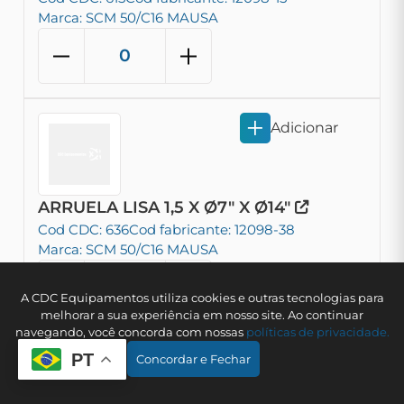
Marca: SCM 50/C16 MAUSA
Adicionar
ARRUELA LISA 1,5 X Ø7" X Ø14"
Cod CDC: 636
Cod fabricante: 12098-38
Marca: SCM 50/C16 MAUSA
A CDC Equipamentos utiliza cookies e outras tecnologias para
melhorar a sua experiência em nosso site. Ao continuar
navegando, você concorda com nossas
polí­ticas de privacidade.
PT
Adicionar
Concordar e Fechar