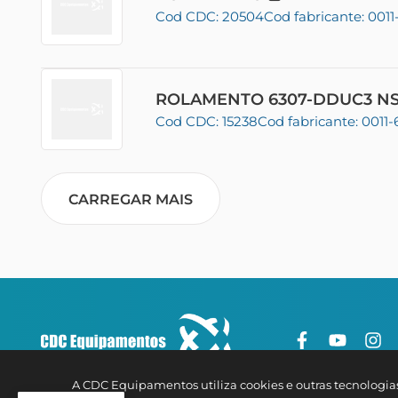
Cod CDC: 20504
Cod fabricante: 001
ROLAMENTO 6307-DDUC3 N
Cod CDC: 15238
Cod fabricante: 0011
CARREGAR MAIS
A CDC Equipamentos utiliza cookies e outras tecnologia