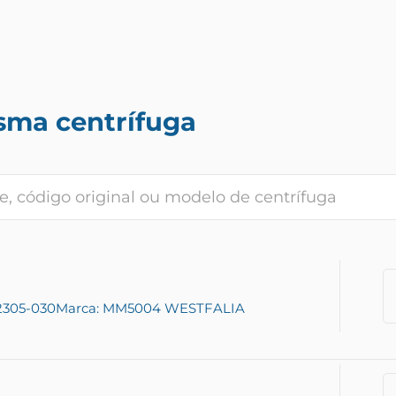
sma centrífuga
-2305-030
Marca: MM5004 WESTFALIA