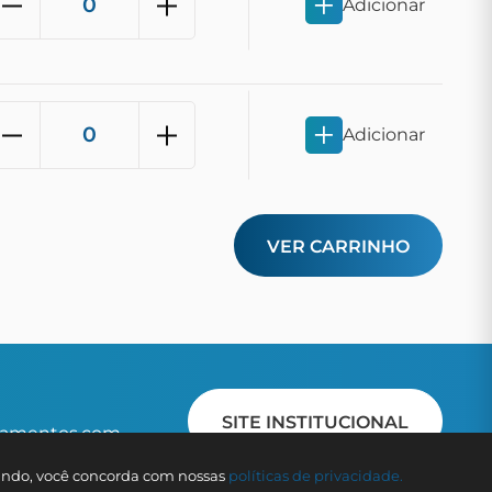
Adicionar
Adicionar
VER CARRINHO
SITE INSTITUCIONAL
pamentos.com
gando, você concorda com nossas
polí­ticas de privacidade.