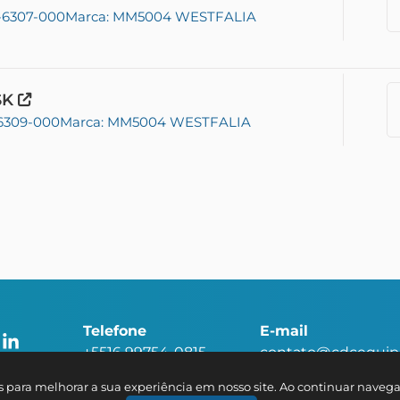
1-6307-000
Marca: MM5004 WESTFALIA
SK
-6309-000
Marca: MM5004 WESTFALIA
Telefone
E-mail
+5516 99754-0815
contato@cdcequi
s para melhorar a sua experiência em nosso site. Ao continuar nave