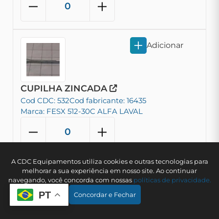
Adicionar
CUPILHA ZINCADA
Cod CDC: 532
Cod fabricante: 16435
Marca: FESX 512-30C ALFA LAVAL
A CDC Equipamentos utiliza cookies e outras tecnologias para
Adicionar
melhorar a sua experiência em nosso site. Ao continuar
navegando, você concorda com nossas
polí­ticas de privacidade.
PT
Concordar e Fechar
CURVA DE SAIDA