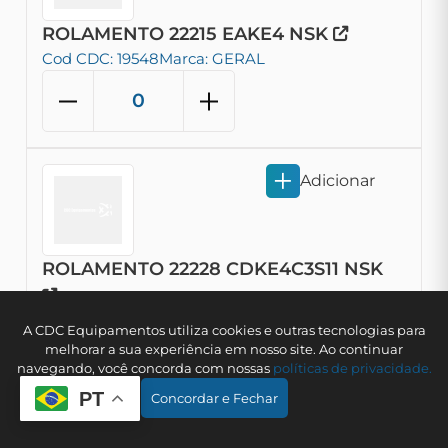
ROLAMENTO 22215 EAKE4 NSK
Cod CDC: 19548
Marca: GERAL
Adicionar
ROLAMENTO 22228 CDKE4C3S11 NSK
Cod CDC: 19785
Marca: GERAL
A CDC Equipamentos utiliza cookies e outras tecnologias para
melhorar a sua experiência em nosso site. Ao continuar
navegando, você concorda com nossas
polí­ticas de privacidade.
PT
Concordar e Fechar
Adicionar