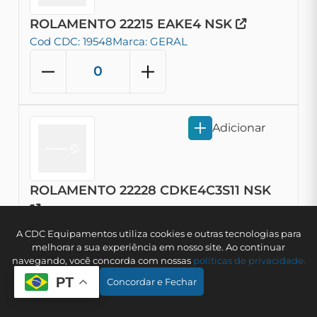
ROLAMENTO 22215 EAKE4 NSK
Cod CDC: 19548
Marca: GERAL
Adicionar
ROLAMENTO 22228 CDKE4C3S11 NSK
Cod CDC: 19785
Marca: GERAL
A CDC Equipamentos utiliza cookies e outras tecnologias para
melhorar a sua experiência em nosso site. Ao continuar
navegando, você concorda com nossas
polí­ticas de privacidade.
PT
Concordar e Fechar
Adicionar