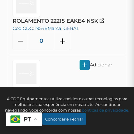
ROLAMENTO 22215 EAKE4 NSK
Cod CDC: 19548
Marca: GERAL
Adicionar
ROLAMENTO 22228 CDKE4C3S11 NSK
A CDC Equipamentos utiliza cookies e outras tecnologias para
melhorar a sua experiência em nosso site. Ao continuar
Cod CDC: 19785
Marca: GERAL
navegando, você concorda com nossas
polí­ticas de privacidade.
PT
Concordar e Fechar