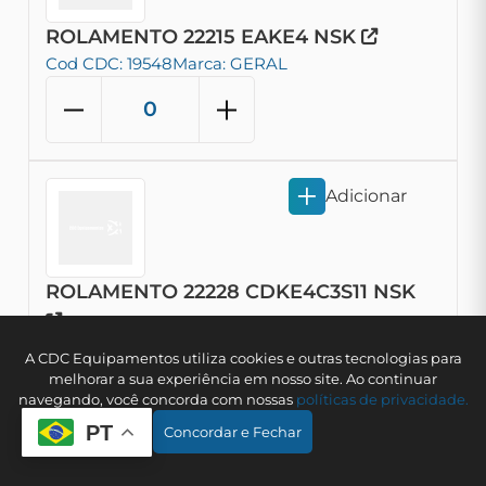
ROLAMENTO 22215 EAKE4 NSK
Cod CDC: 19548
Marca: GERAL
Adicionar
ROLAMENTO 22228 CDKE4C3S11 NSK
Cod CDC: 19785
Marca: GERAL
A CDC Equipamentos utiliza cookies e outras tecnologias para
melhorar a sua experiência em nosso site. Ao continuar
navegando, você concorda com nossas
polí­ticas de privacidade.
PT
Concordar e Fechar
Adicionar