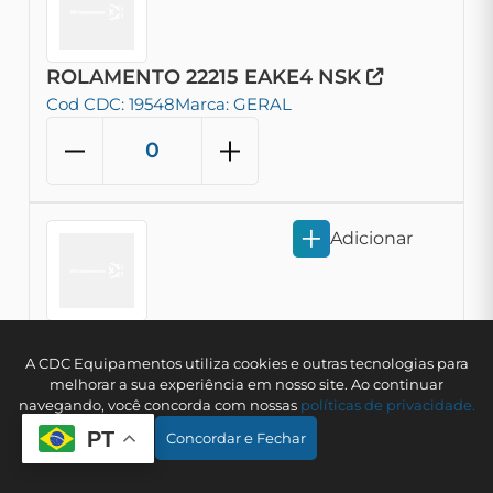
ROLAMENTO 22215 EAKE4 NSK
Cod CDC: 19548
Marca: GERAL
Adicionar
ROLAMENTO 22228 CDKE4C3S11 NSK
A CDC Equipamentos utiliza cookies e outras tecnologias para
melhorar a sua experiência em nosso site. Ao continuar
Cod CDC: 19785
Marca: GERAL
navegando, você concorda com nossas
polí­ticas de privacidade.
PT
Concordar e Fechar