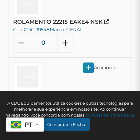
ROLAMENTO 22215 EAKE4 NSK
Cod CDC: 19548
Marca: GERAL
Adicionar
ROLAMENTO 22228 CDKE4C3S11 NSK
A CDC Equipamentos utiliza cookies e outras tecnologias para
melhorar a sua experiência em nosso site. Ao continuar
Cod CDC: 19785
Marca: GERAL
navegando, você concorda com nossas
polí­ticas de privacidade.
PT
Concordar e Fechar