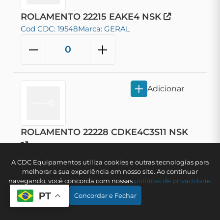
ROLAMENTO 22215 EAKE4 NSK
Cod CDC: 19548
Marca: GERAL
Adicionar
ROLAMENTO 22228 CDKE4C3S11 NSK
Cod CDC: 19785
Marca: GERAL
A CDC Equipamentos utiliza cookies e outras tecnologias para
melhorar a sua experiência em nosso site. Ao continuar
navegando, você concorda com nossas
polí­ticas de privacidade.
PT
Concordar e Fechar
Adicionar