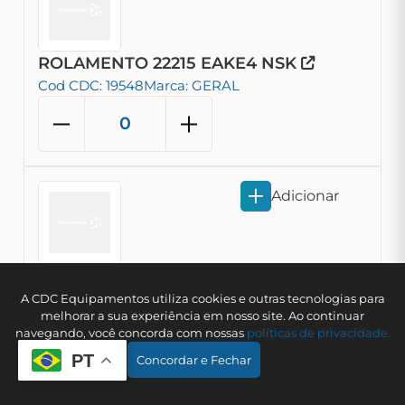
ROLAMENTO 22215 EAKE4 NSK
Cod CDC: 19548
Marca: GERAL
Adicionar
ROLAMENTO 22228 CDKE4C3S11 NSK
A CDC Equipamentos utiliza cookies e outras tecnologias para
melhorar a sua experiência em nosso site. Ao continuar
Cod CDC: 19785
Marca: GERAL
navegando, você concorda com nossas
polí­ticas de privacidade.
PT
Concordar e Fechar