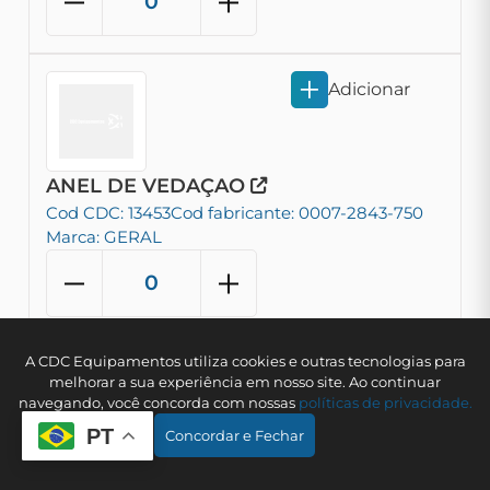
Adicionar
ANEL DE VEDAÇAO
Cod CDC: 13453
Cod fabricante: 0007-2843-750
Marca: GERAL
A CDC Equipamentos utiliza cookies e outras tecnologias para
Adicionar
melhorar a sua experiência em nosso site. Ao continuar
navegando, você concorda com nossas
polí­ticas de privacidade.
PT
Concordar e Fechar
ANEL DE VEDAÇÃO