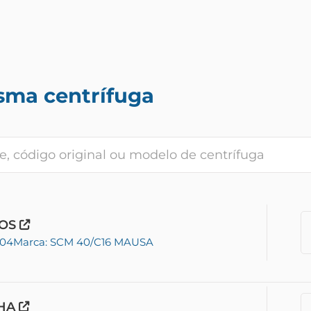
sma centrífuga
COS
-04
Marca: SCM 40/C16 MAUSA
CHA