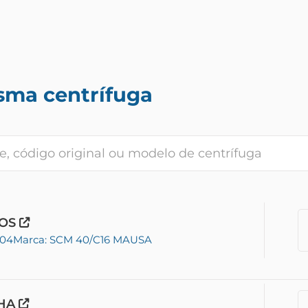
sma centrífuga
COS
-04
Marca: SCM 40/C16 MAUSA
CHA