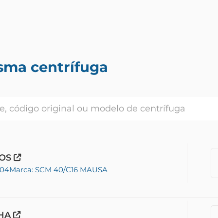
sma centrífuga
COS
-04
Marca: SCM 40/C16 MAUSA
CHA